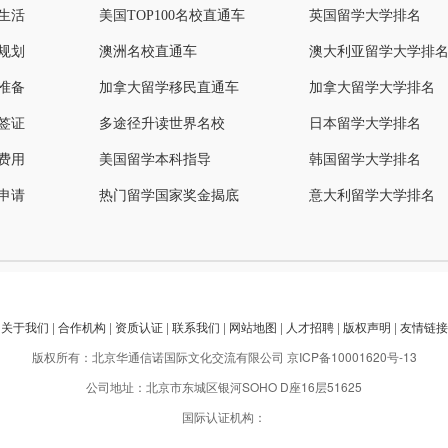
生活
美国TOP100名校直通车
英国留学大学排名
规划
澳洲名校直通车
澳大利亚留学大学排
准备
加拿大留学移民直通车
加拿大留学大学排名
签证
多途径升读世界名校
日本留学大学排名
费用
美国留学本科指导
韩国留学大学排名
申请
热门留学国家奖金揭底
意大利留学大学排名
关于我们
|
合作机构
|
资质认证
|
联系我们
|
网站地图
|
人才招聘
|
版权声明
|
友情链接
版权所有：北京华通信诺国际文化交流有限公司
京ICP备10001620号-13
公司地址：北京市东城区银河SOHO D座16层51625
国际认证机构：