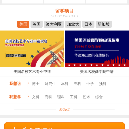
留学项目
STUDY PROJECT
美国
英国
澳大利亚
加拿大
日本
新加坡
美国名校艺术专业申请
美国名校商学院申请
我想读
博士
研究生
本科
专科
中学
预科
我想学
文科
商科
理科
工科
艺术
综合
MORE