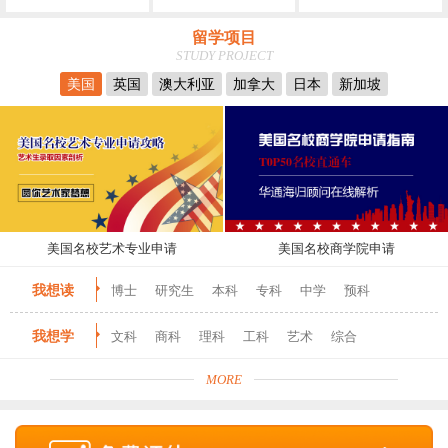
留学项目
STUDY PROJECT
美国
英国
澳大利亚
加拿大
日本
新加坡
美国名校艺术专业申请
美国名校商学院申请
我想读
博士
研究生
本科
专科
中学
预科
我想学
文科
商科
理科
工科
艺术
综合
MORE