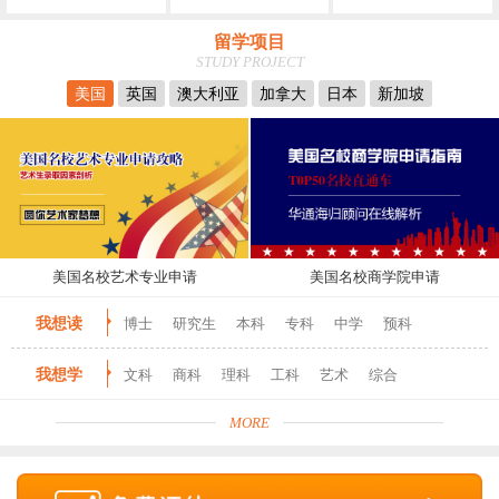
留学项目
STUDY PROJECT
美国
英国
澳大利亚
加拿大
日本
新加坡
美国名校艺术专业申请
美国名校商学院申请
我想读
博士
研究生
本科
专科
中学
预科
我想学
文科
商科
理科
工科
艺术
综合
MORE