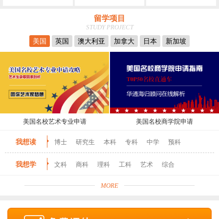
留学项目
STUDY PROJECT
美国
英国
澳大利亚
加拿大
日本
新加坡
美国名校艺术专业申请
美国名校商学院申请
我想读
博士
研究生
本科
专科
中学
预科
我想学
文科
商科
理科
工科
艺术
综合
MORE