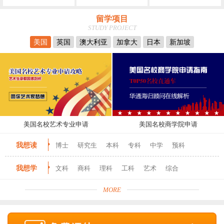
留学项目
STUDY PROJECT
美国
英国
澳大利亚
加拿大
日本
新加坡
美国名校艺术专业申请
美国名校商学院申请
我想读
博士
研究生
本科
专科
中学
预科
我想学
文科
商科
理科
工科
艺术
综合
MORE