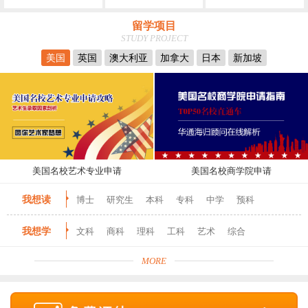
留学项目
STUDY PROJECT
美国
英国
澳大利亚
加拿大
日本
新加坡
美国名校艺术专业申请
美国名校商学院申请
我想读
博士
研究生
本科
专科
中学
预科
我想学
文科
商科
理科
工科
艺术
综合
MORE