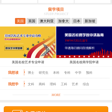
留学项目
STUDY PROJECT
美国
英国
澳大利亚
加拿大
日本
新加坡
美国名校艺术专业申请
美国名校商学院申请
我想读
博士
研究生
本科
专科
中学
预科
我想学
文科
商科
理科
工科
艺术
综合
MORE